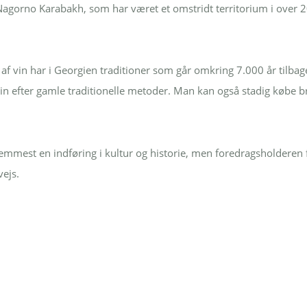
agorno Karabakh, som har været et omstridt territorium i over 2
 af vin har i Georgien traditioner som går omkring 7.000 år tilba
n efter gamle traditionelle metoder. Man kan også stadig købe brø
remmest en indføring i kultur og historie, men foredragsholderen
vejs.