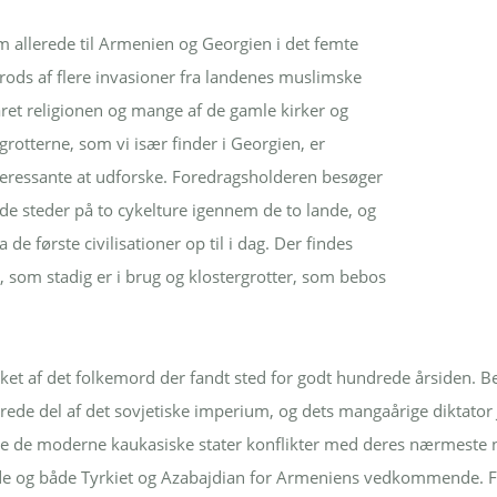
allerede til Armenien og Georgien i det femte
rods af flere invasioner fra landenes muslimske
ret religionen og mange af de gamle kirker og
rgrotterne, som vi især finder i Georgien, er
eressante at udforske. Foredragsholderen besøger
 steder på to cykelture igennem de to lande, og
ra de første civilisationer op til i dag. Der findes
 som stadig er i brug og klostergrotter, som bebos
et af det folkemord der fandt sted for godt hundrede årsiden. Be
drede del af det sovjetiske imperium, og dets mangaårige diktator
ge de moderne kaukasiske stater konflikter med deres nærmeste 
 og både Tyrkiet og Azabajdian for Armeniens vedkommende. 