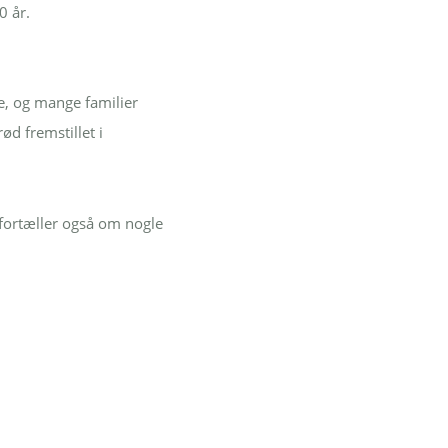
0 år.
ge, og mange familier
d fremstillet i
 fortæller også om nogle