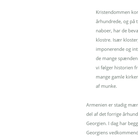
Kristendommen kom 
århundrede, og på t
naboer, har de beva
klostre. Især kloste
imponerende og int
de mange spændende
vi følger historien f
mange gamle kirker,
af munke.
Armenien er stadig mærk
del af det forrige århun
Georgien. I dag har beg
Georgiens vedkommende