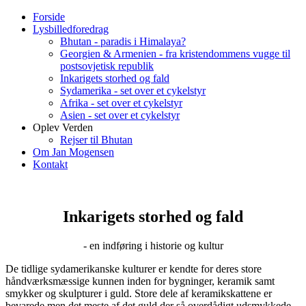
Forside
Lysbilledforedrag
Bhutan - paradis i Himalaya?
Georgien & Armenien - fra kristendommens vugge til
postsovjetisk republik
Inkarigets storhed og fald
Sydamerika - set over et cykelstyr
Afrika - set over et cykelstyr
Asien - set over et cykelstyr
Oplev Verden
Rejser til Bhutan
Om Jan Mogensen
Kontakt
Inkarigets storhed og fald
- en indføring i historie og kultur
De tidlige sydamerikanske kulturer er kendte for deres store
håndværksmæssige kunnen inden for bygninger, keramik samt
smykker og skulpturer i guld. Store dele af keramikskattene er
bevarede men det meste af det guld der så overdådigt udsmykkede