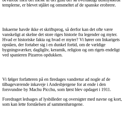
templerne, er blevet stjålet og omsmeltet af de spanske erobrere.
Inkaerne havde ikke et skriftsprog, så derfor kan det ofte være
vanskeligt at skelne det store riges historie fra legender og myter.
Hvad er historiske fakta og hvad er myter? Vi hører om Inkarigets
opståen, der fortaber sig i en dunkel fortid, om de vældige
bygningsværker, dagligliv, keramik, religion og om rigets endeligt
ved spanieren Pizarros opdukken.
Vi følger forfatteren på en firedages vandretur ad nogle af de
tilbageværende inkaveje i Andesbjergene for at ende i den
forsvundne by Machu Picchu, som først blev opdaget i 1911.
Foredraget ledsages af lysbilleder og oversigter med navne og kort,
som kan lette forståelsen af sammenhængene.